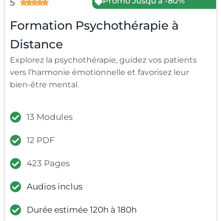
Promo Jusqu'à -80%
5





Formation Psychothérapie à
Distance
Explorez la psychothérapie, guidez vos patients
vers l’harmonie émotionnelle et favorisez leur
bien-être mental.
13 Modules
12 PDF
423 Pages
Audios inclus
Durée estimée 120h à 180h