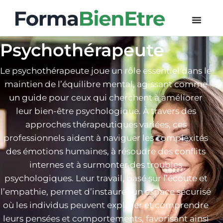
Psychothérapeute
Le psychothérapeute joue un rôle essentiel dans le
maintien de l’équilibre mental, agissant comme
un guide pour ceux qui cherchent à améliorer
leur bien-être psychologique. À travers des
approches thérapeutiques variées, ces
professionnels aident à naviguer les complexités
des émotions humaines, à résoudre des conflits
internes et à surmonter des troubles
psychologiques. Leur travail, basé sur l’écoute et
l’empathie, permet d’instaurer un espace sécurisé
où les individus peuvent explorer et comprendre
leurs pensées et comportements, favorisant ainsi