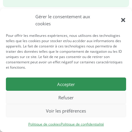
Gérer le consentement aux
Salaires et Perspectives d’Emploi
cookies
Pour offrir les meilleures expériences, nous utilisons des technologies
telles que les cookies pour stocker et/ou accéder aux informations des
appareils. Le fait de consentir à ces technologies nous permettra de
traiter des données telles que le comportement de navigation ou les ID
uniques sur ce site. Le fait de ne pas consentir ou de retirer son
consentement peut avoir un effet négatif sur certaines caractéristiques
et fonctions.
Accepter
Fourchette de Salaires
Refuser
Les revenus des psychothérapeutes varient
significativement et peuvent varier en
Voir les préférences
fonction de nombreux facteurs, tels que la
Politique de cookies
Politique de confidentialité
localisation, l'expérience, et la spécialisation du
praticien :