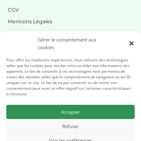
CGV
Mentions Légales
Confidentialité
Gérer le consentement aux
Politique de cookies
cookies
Pour offrir les meilleures expériences, nous utilisons des technologies
Nous contacter
telles que les cookies pour stocker et/ou accéder aux informations des
appareils. Le fait de consentir à ces technologies nous permettra de
contact@formabienetre.com
traiter des données telles que le comportement de navigation ou les ID
uniques sur ce site. Le fait de ne pas consentir ou de retirer son
‪+33 9 70 44 45 45‬
consentement peut avoir un effet négatif sur certaines caractéristiques
et fonctions.
Questions / Réponses
À propos de nous
Accepter
Refuser
Voir les préférences