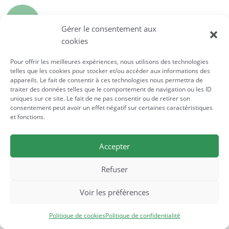
2
Compétences pratiques en
Gérer le consentement aux
Réflexologie
cookies
Transformez la théorie en pratique.
Pour offrir les meilleures expériences, nous utilisons des technologies
telles que les cookies pour stocker et/ou accéder aux informations des
Acquérez des compétences
appareils. Le fait de consentir à ces technologies nous permettra de
pratiques pour mener des séances
traiter des données telles que le comportement de navigation ou les ID
de Réflexologie et guidez les
uniques sur ce site. Le fait de ne pas consentir ou de retirer son
consentement peut avoir un effet négatif sur certaines caractéristiques
individus à travers leur parcours de
et fonctions.
bien-être et de détente.
Accepter
Refuser
3
Adapter la Réflexologie à
Voir les préférences
diverses populations
Politique de cookies
Politique de confidentialité
Apprenez à personnaliser votre