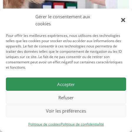
Gérer le consentement aux
cookies
Pour offrir les meilleures expériences, nous utilisons des technologies
Quels sont les objectifs de la
telles que les cookies pour stocker et/ou accéder aux informations des
appareils. Le fait de consentir à ces technologies nous permettra de
formation
traiter des données telles que le comportement de navigation ou les ID
uniques sur ce site. Le fait de ne pas consentir ou de retirer son
consentement peut avoir un effet négatif sur certaines caractéristiques
1
Fondamentaux de la
et fonctions.
Naturopathie Animalière
Accepter
Imprégnez-vous des principes de
base de la Naturopathie Animalière.
Refuser
Découvrez comment les méthodes
naturelles peuvent être des outils
Voir les préférences
thérapeutiques pour les animaux et
Politique de cookies
Politique de confidentialité
apprenez les théories qui