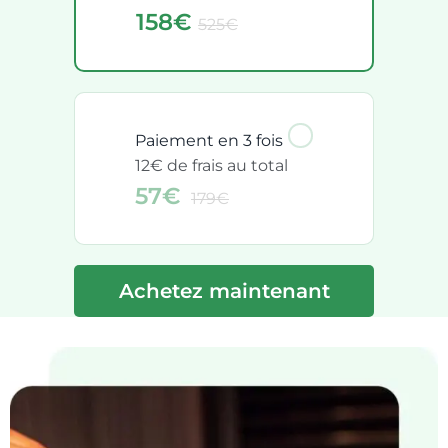
158€
525€
Paiement en 3 fois
12€ de frais au total
57€
179€
Achetez maintenant